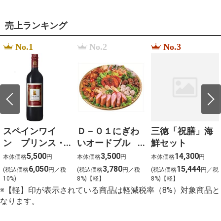
%EC%9B%B9%ED%88%B0
水
%EF%BC%91%EF%BC%92%EF%BC%93%E3%80%80
売上ランキング
%D1%84%D0%B3%D0%B2%D1%88%D1%89 478
que grosor tiene la l%C3%A1mina de pizarra de
No.1
No.2
No.3
corcho
%D0%B8%D0%BC%D0%BF%D0%B5%D1%80%D0%B8
%D0%B0%D0%BB%D1%8C%D1%82%D0%B0%D0%B8
%E5%BA%83%E7%95%91
%E3%83%A9%E3%83%B3%E3%83%81
le prix %C3%A0 payer streaming vf
%D8%B3%D8%B9%D8%B1
%D9%83%D8%A7%D9%85%D9%8A%D8%B1%D8%A9
%D9%85%D8%B1%D8%A7%D9%82%D8%A8%D8%A9
%D9%88%D8%AC%D9%87%D8%A7%D8%B2
スペインワイ
Ｄ－０１にぎわ
三徳「祝膳」海
%D8%AF%D9%8A %D9%81%D9%8A
%D8%A7%D8%B1
ン プリンス・
いオードブル
鮮セット
%EC%BF%A0%ED%8C%A1%EC%9C%99
デ・バオ
（約４～５名様
5,500
3,500
14,300
%EC%9E%85%EC%A0%90
本体価格
円
本体価格
円
本体価格
円
（赤）
向け） 大
%EC%8A%B9%EC%9D%B8
6,050
3,780
15,444
(税込価格
円／税
(税込価格
円／税
(税込価格
円／税
%EA%B8%B0%EA%B0%84
750ml×12本
10%)
8%)【軽】
8%)【軽】
%D0%92%D0%A2%D0%A3%D0%9B%D0%9A%D0%90
※【軽】印が表示されている商品は軽減税率（8%）対象商品と
%D0%97%D0%90%D0%94%D0%9D%D0%95%D0%99
%D0%91%D0%90%D0%9B%D0%9A%D0%98 sienta
なります。
2015 %D0%93%D0%9E%D0%94