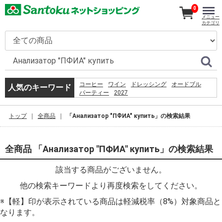
0
メニュー
カテゴリ
コーヒー
ワイン
ドレッシング
オードブル
人気のキーワード
パーティー
2027
5.%09%D0%93%D1%80%D0%BE%D1%84 %D0%A1. 
%D0%BF%D1%80%D0%B5%D0%B4%D0%B5%D0%BB
トップ
全商品
「Анализатор "ПФИА" купить」の検索結果
%D0%BC%D0%BE%D0%B7%D0%B3%D0%B0%3a
%D1%80%D0%BE%D0%B6%D0%B4%D0%B5%D0%BD
%D1%81%D0%BC%D0%B5%D1%80%D1%82%D1%8C
%D1%82%D1%80%D0%B0%D0%BD%D1%81%D1%86
全商品 「Анализатор "ПФИА" купить」の検索結果
%D0%B2 %D0%BF%D1%81%D0%B8%D1%85%D0%B
%E2%80%93 %D0%9C.%2c 1994. %E2%80%93 %D1%
該当する商品がございません。
%E7%A6%8F%E5%B2%A1
%E9%AF%A8%E9%AD%9A
他の検索キーワードより再度検索をしてください。
%EC%9D%B4%EB%A7%88%ED%8A%B8%EC%95%B1
%EC%9D%B4%EC%9A%A9%EC%95%BD%EA%B4%80
※【軽】印が表示されている商品は軽減税率（8%）対象商品と
%EB%8F%99%EC%9D%98
%EC%B9%9C%EA%B5%AC%EC%97%84%EB%A7%88
なります。
%EB%AF%B8%EC%9A%A9%EC%82%AC