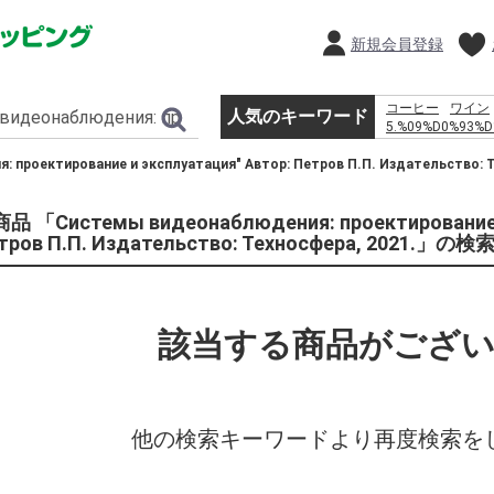
新規会員登録
コーヒー
ワイン
人気のキーワード
5.%09%D0%93%D
%D0%BF%D1%80
 проектирование и эксплуатация" Автор: Петров П.П. Издательство
%D0%BC%D0%BE
%D1%80%D0%BE
%D1%81%D0%BC
品 「Системы видеонаблюдения: проектирование и
%D1%82%D1%80
тров П.П. Издательство: Техносфера, 2021.」の
%D0%B2 %D0%B
%E2%80%93 %D0%
%E7%A6%8F%E5
%EC%9D%B4%EB
%EC%9D%B4%EC
該当する商品がござ
%EB%8F%99%EC
%EC%B9%9C%EA
%EB%AF%B8%EC
%E5%BA%83%E7
%D1%84%D0%B3
%EF%BC%91%EF
他の検索キーワードより再度検索を
%D0%B8%D0%BC
%D0%B0%D0%BB
que grosor tiene 