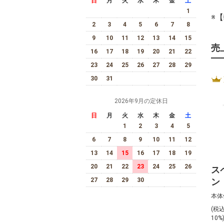
日
月
火
水
木
金
土
1
※
2
3
4
5
6
7
8
9
10
11
12
13
14
15
売
16
17
18
19
20
21
22
23
24
25
26
27
28
29
30
31
2026年9月の定休日
日
月
火
水
木
金
土
1
2
3
4
5
6
7
8
9
10
11
12
13
14
15
16
17
18
19
20
21
22
23
24
25
26
ス
27
28
29
30
ン
デ
本体
（
(税
75
10%