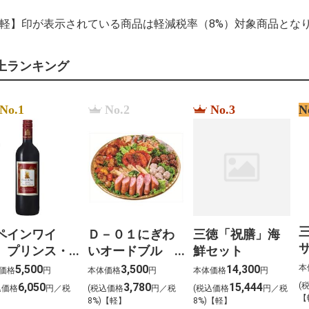
%D8%B3%D8%B9
%D9%83%D8%A7
【軽】印が表示されている商品は軽減税率（8%）対象商品とな
%D9%85%D8%B1
%D9%88%D8%AC
%D9%81%D9%8A
上ランキング
le prix %C3%A0 pa
%E6%98%9F%E8
%EC%BF%A0%ED
%EC%8A%B9%EC
No.1
No.2
No.3
N
ペインワイ
Ｄ－０１にぎわ
三徳「祝膳」海
サ
 プリンス・
いオードブル
鮮セット
・バオ
（約４～５名様
本
5,500
3,500
14,300
価格
円
本体価格
円
本体価格
円
赤）
向け） 大
(
6,050
3,780
15,444
込価格
円／税
(税込価格
円／税
(税込価格
円／税
【
0ml×12本
)
8%)【軽】
8%)【軽】