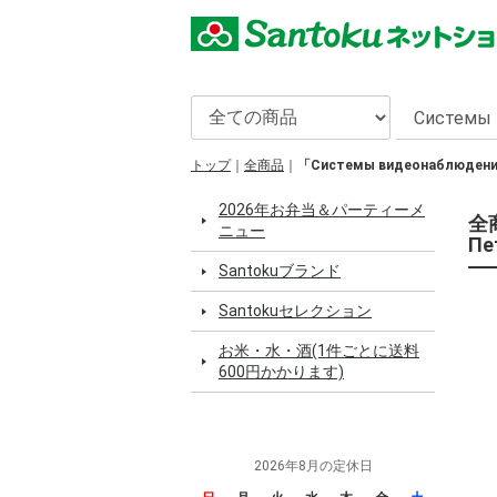
トップ
全商品
「Системы видеонаблюдения:
2026年お弁当＆パーティーメ
全商
ニュー
Пе
Santokuブランド
Santokuセレクション
お米・水・酒(1件ごとに送料
600円かかります)
2026年8月の定休日