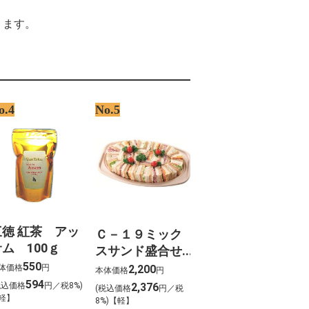
%D8%B1
%D9%85%D9%8A%D8%B1%D8%A9
ります。
%D8%A7%D9%82%D8%A8%D8%A9
%D9%87%D8%A7%D8%B2 %D8%AF%D9%8A
 %D8%A7%D8%B1
yer streaming vf
%8A%92%E6%BF%BE%E6%9D%AF%E3%80%8C%E6%A5%B5%E3%80%8Dm1%E9%9
%8C%A1%EC%9C%99 %EC%9E%85%EC%A0%90
%9D%B8 %EA%B8%B0%EA%B0%84
o.4
No.5
三徳 紅茶 アッ
Ｃ－１９ミック
ム 100ｇ
スサンド盛合せ
550
（約３～４名様
体価格
円
2,200
本体価格
円
向け）
594
税込価格
円／税8%)
2,376
(税込価格
円／税
軽】
8%)【軽】