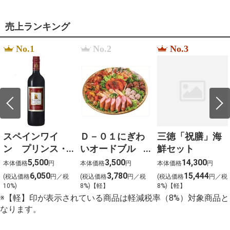
%EC%9B%B9%ED%88%B0
%D1%84%D0%B3%D0%B2%D1%88%D1%89 478
水
売上ランキング
%E5%BA%83%E7%95%91
%E3%83%A9%E3%83%B3%E3%83%81
No.1
No.2
No.3
%D0%B8%D0%BC%D0%BF%D0%B5%D1%80%D0%B8
%D0%B0%D0%BB%D1%8C%D1%82%D0%B0%D0%B8
%EF%BC%91%EF%BC%92%EF%BC%93%E3%80%80
que grosor tiene la l%C3%A1mina de pizarra de
corcho
%D8%B3%D8%B9%D8%B1
%D9%83%D8%A7%D9%85%D9%8A%D8%B1%D8%A9
%D9%85%D8%B1%D8%A7%D9%82%D8%A8%D8%A9
%D9%88%D8%AC%D9%87%D8%A7%D8%B2
%D8%AF%D9%8A %D9%81%D9%8A
スペインワイ
Ｄ－０１にぎわ
三徳「祝膳」海
%D8%A7%D8%B1
le prix %C3%A0 payer streaming vf
ン プリンス・
いオードブル
鮮セット
%EC%BF%A0%ED%8C%A1%EC%9C%99
デ・バオ
（約４～５名様
5,500
3,500
14,300
%EC%9E%85%EC%A0%90
本体価格
円
本体価格
円
本体価格
円
（赤）
向け） 大
%EC%8A%B9%EC%9D%B8
6,050
3,780
15,444
(税込価格
円／税
(税込価格
円／税
(税込価格
円／税
%EA%B8%B0%EA%B0%84
750ml×12本
10%)
8%)【軽】
8%)【軽】
%D0%92%D0%A2%D0%A3%D0%9B%D0%9A%D0%90
※【軽】印が表示されている商品は軽減税率（8%）対象商品と
%D0%97%D0%90%D0%94%D0%9D%D0%95%D0%99
%D0%91%D0%90%D0%9B%D0%9A%D0%98 sienta
なります。
2015 %D0%93%D0%9E%D0%94