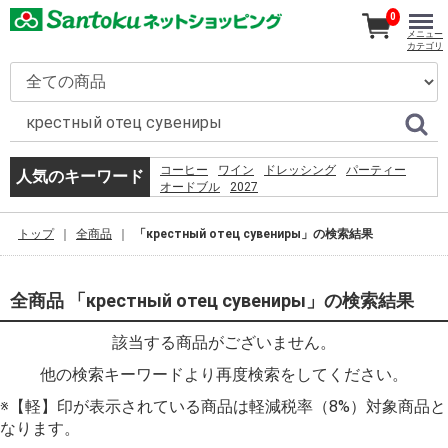
0
メニュー
カテゴリ
コーヒー
ワイン
ドレッシング
パーティー
人気のキーワード
オードブル
2027
5.%09%D0%93%D1%80%D0%BE%D1%84 %D0%A1. 
%D0%BF%D1%80%D0%B5%D0%B4%D0%B5%D0%BB
トップ
全商品
「крестный отец сувениры」の検索結果
%D0%BC%D0%BE%D0%B7%D0%B3%D0%B0%3a
%D1%80%D0%BE%D0%B6%D0%B4%D0%B5%D0%BD
%D1%81%D0%BC%D0%B5%D1%80%D1%82%D1%8C
%D1%82%D1%80%D0%B0%D0%BD%D1%81%D1%86
全商品 「крестный отец сувениры」の検索結果
%D0%B2 %D0%BF%D1%81%D0%B8%D1%85%D0%B
%E2%80%93 %D0%9C.%2c 1994. %E2%80%93 %D1%
該当する商品がございません。
%E7%A6%8F%E5%B2%A1
%E9%AF%A8%E9%AD%9A
他の検索キーワードより再度検索をしてください。
%EC%9D%B4%EB%A7%88%ED%8A%B8%EC%95%B1
%EC%9D%B4%EC%9A%A9%EC%95%BD%EA%B4%80
※【軽】印が表示されている商品は軽減税率（8%）対象商品と
%EB%8F%99%EC%9D%98
%EC%B9%9C%EA%B5%AC%EC%97%84%EB%A7%88
なります。
%EB%AF%B8%EC%9A%A9%EC%82%AC