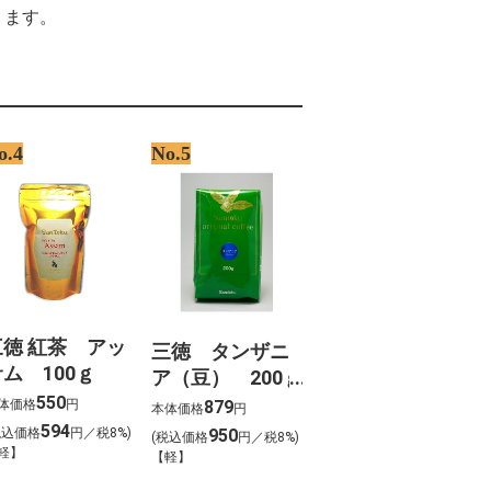
yer streaming vf
ります。
A3o greenland thu%E1%BB%99c
B%9Bc n%C3%A0o
%B2%A1 %E9%AF%A8%E9%AD%9A
88%A9%E7%95%A5 hdmi 4k2k kvm mobile01
%D1%81%D1%82%D0%B5%D0%BC%D1%8B
%D0%B4%D0%B5%D0%BE%D0%BD%D0%B0%D0%B1%D0%BB%D1%8E%D0%B4%D
%D0%BE%D0%B5%D0%BA%D1%82%D0%B8%D1%80%D0%BE%D0%B2%D0%B0%D
o.4
No.5
%D1%81%D0%BF%D0%BB%D1%83%D0%B0%D1%82%D0%B0%D1%86%D0%B8%D
%D1%82%D0%BE%D1%80%3a %D0%9F%D0%B5%D1%82%D1%80%D0%BE%D0%B2 
%D0%B4%D0%B0%D1%82%D0%B5%D0%BB%D1%8C%D1%81%D1%82%D0%B2%D
%D1%85%D0%BD%D0%BE%D1%81%D1%84%D0%B5%D1%80%D0%B0%2c 2021.
icte la capria
%D1%82%D0%B5%D0%B7 %D0%BD%D0%B0
%D0%BA%D1%82%D0%B5%D0%B2%D0%BE%D0%B9
%D1%81%D1%82%D0%B0%D0%B2 %D0%BF%D1%80%D0%B8
%D0%B8%D0%BA%D0%BE%D0%BD%D0%B4%D0%B8%D0%BB%D0%B8%D1%82%D
三徳 紅茶 アッ
三徳 タンザニ
ム 100ｇ
ア（豆） 200ｇ
550
体価格
円
879
本体価格
円
594
税込価格
円／税8%)
950
(税込価格
円／税8%)
軽】
【軽】