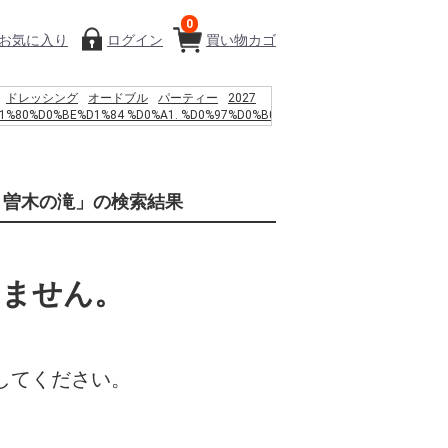
0
お気に入り
ログイン
買い物カゴ
ドレッシング
オードブル
パーティー
2027
1%80%D0%BE%D1%84 %D0%A1. %D0%97%D0%B0
%D0%B5%D0%B4%D0%B5%D0%BB%D0%B0%D0%BC%D0%B8
%D0%B7%D0%B3%D0%B0%3a
%D0%B6%D0%B4%D0%B5%D0%BD%D0%B8%D0%B5%2c
%D0%B5%D1%80%D1%82%D1%8C %D0%B8
１ 曽木の滝」の検索結果
%D0%B0%D0%BD%D1%81%D1%86%D0%B5%D0%BD%D0%B4%D0%B5%D0%BD%D
F%D1%81%D0%B8%D1%85%D0%BE%D1%82%D0%B5%D1%80%D0%B0%D0%BF%D0
9C.%2c 1994. %E2%80%93 %D1%81.
%B5%AC%EC%97%84%EB%A7%88
%9A%A9%EC%82%AC %EC%9B%B9%ED%88%B0
いません。
%A7%88%ED%8A%B8%EC%95%B1
%9A%A9%EC%95%BD%EA%B4%80
%9D%98
%D0%B2%D1%80%D0%B8%D0%BA%D0%B8 %D0%B2
%D0%BB%D0%BE%D0%BD
%D1%82%D0%BE%D0%BC%D0%BE%D0%B1%D0%B8%D0%BB%D1%8F
してください。
%D0%BF%D0%B5%D1%80%D0%B5%D0%B4%D0%BD%D0%B8%D0%B5
%D0%B2%D1%88%D1%89 478
水
%D0%BF%D0%B5%D1%80%D0%B8%D1%8F
%D1%8C%D1%82%D0%B0%D0%B8%D1%80