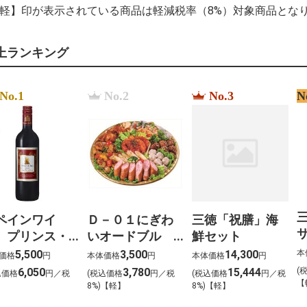
le prix %C3%A0 pa
【軽】印が表示されている商品は軽減税率（8%）対象商品とな
%C4%91%E1%BA%
n%C6%B0%E1%B
%E7%A6%8F%E5
上ランキング
%E4%BC%BD%E5%
%D0%A1%D0%B8
%D0%B2%D0%B8
%D0%BF%D1%80
No.1
No.2
No.3
N
%D1%8D%D0%BA
%D0%90%D0%B2
%D0%98%D0%B7
%D0%A2%D0%B5
b%C3%A9n%C3%A9d
%D0%BE%D1%80
%D0%BB%D0%BE
%D1%81%D1%83
%D1%8D%D0%BF
ペインワイ
Ｄ－０１にぎわ
三徳「祝膳」海
サ
 プリンス・
いオードブル
鮮セット
・バオ
（約４～５名様
本
5,500
3,500
14,300
価格
円
本体価格
円
本体価格
円
赤）
向け） 大
(
6,050
3,780
15,444
込価格
円／税
(税込価格
円／税
(税込価格
円／税
【
0ml×12本
)
8%)【軽】
8%)【軽】