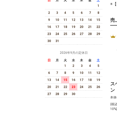
日
月
火
水
木
金
土
※
1
2
3
4
5
6
7
8
売
9
10
11
12
13
14
15
16
17
18
19
20
21
22
23
24
25
26
27
28
29
30
31
2026年9月の定休日
日
月
火
水
木
金
土
1
2
3
4
5
6
7
8
9
10
11
12
13
14
15
16
17
18
19
ス
20
21
22
23
24
25
26
ン
27
28
29
30
デ
本体
（
(税
75
10%