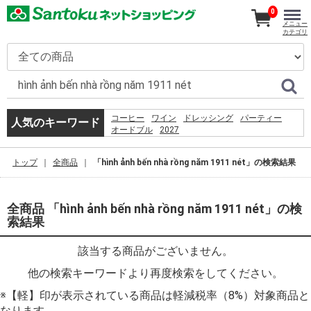
0
メニュー
カテゴリ
コーヒー
ワイン
ドレッシング
パーティー
人気のキーワード
オードブル
2027
5.%09%D0%93%D1%80%D0%BE%D1%84 %D0%A1. 
%D0%BF%D1%80%D0%B5%D0%B4%D0%B5%D0%BB
トップ
全商品
「hình ảnh bến nhà rồng năm 1911 nét」の検索結果
%D0%BC%D0%BE%D0%B7%D0%B3%D0%B0%3a
%D1%80%D0%BE%D0%B6%D0%B4%D0%B5%D0%BD
%D1%81%D0%BC%D0%B5%D1%80%D1%82%D1%8C
%D1%82%D1%80%D0%B0%D0%BD%D1%81%D1%86
全商品 「hình ảnh bến nhà rồng năm 1911 nét」の検
%D0%B2 %D0%BF%D1%81%D0%B8%D1%85%D0%B
索結果
%E2%80%93 %D0%9C.%2c 1994. %E2%80%93 %D1%
%EC%9D%B4%EB%A7%88%ED%8A%B8%EC%95%B1
%EC%9D%B4%EC%9A%A9%EC%95%BD%EA%B4%80
該当する商品がございません。
%EB%8F%99%EC%9D%98
他の検索キーワードより再度検索をしてください。
%E7%A6%8F%E5%B2%A1
%E9%AF%A8%E9%AD%9A
※【軽】印が表示されている商品は軽減税率（8%）対象商品と
%EC%B9%9C%EA%B5%AC%EC%97%84%EB%A7%88
%EB%AF%B8%EC%9A%A9%EC%82%AC
なります。