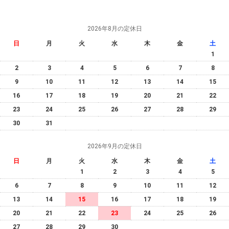
s%C3%A1ch %C3%B4n thi t%E1%BB%91t
nghi%E1%BB%87p m%C3%B4n v%C4%83n 2025
que grosor tiene la l%C3%A1mina de pizarra de
corcho
2026年8月の定休日
日
月
火
水
木
金
土
1
2
3
4
5
6
7
8
9
10
11
12
13
14
15
16
17
18
19
20
21
22
23
24
25
26
27
28
29
30
31
2026年9月の定休日
日
月
火
水
木
金
土
1
2
3
4
5
6
7
8
9
10
11
12
13
14
15
16
17
18
19
20
21
22
23
24
25
26
27
28
29
30