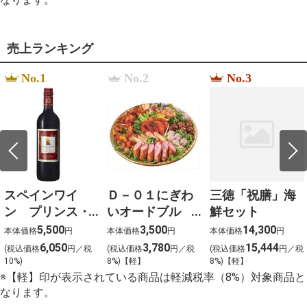
%EC%9B%B9%ED%88%B0
%E5%BA%83%E7%95%91
%E3%83%A9%E3%83%B3%E3%83%81
%EC%BF%A0%ED%8C%A1%EC%9C%99
売上ランキング
%EC%9E%85%EC%A0%90
%EC%8A%B9%EC%9D%B8
No.1
No.2
No.3
%EA%B8%B0%EA%B0%84
%D0%BA%D1%82%D0%BE
%D1%81%D0%BA%D0%B0%D0%B7%D0%B0%D0%B
%D1%87%D1%82%D0%BE
%D0%BB%D0%B5%D0%B3%D0%BA%D0%BE
%D0%BB%D1%8E%D0%B1%D0%B8%D1%82%D1%8C
%D1%82%D1%83%D1%88%D0%BD%D0%BE%D0%B2
%D0%B2%D0%B5%D1%80%D0%BE%D0%BD%D0%B
%D1%87%D1%83%D0%B2%D1%81%D1%82%D0%B2
%D0%BC%D1%8B%D1%81%D0%BB%D0%B8 -
スペインワイ
Ｄ－０１にぎわ
三徳「祝膳」海
%D0%B2%D0%BE%D1%82 %D1%87%D1%82%D0%BE
%D1%82%D0%B0%D0%BA%D0%BE%D0%B5
ン プリンス・
いオードブル
鮮セット
%D1%81%D1%82%D0%B8%D1%85%D0%B8
デ・バオ
（約４～５名様
5,500
3,500
14,300
%D0%90%D0%BD%D0%B0%D0%BB%D0%B8%D0%B7
本体価格
円
本体価格
円
本体価格
円
%22%D0%9F%D0%A4%D0%98%D0%90%22
（赤）
向け） 大
6,050
3,780
15,444
(税込価格
円／税
(税込価格
円／税
(税込価格
円／税
%D0%BA%D1%83%D0%BF%D0%B8%D1%82%D1%8C
750ml×12本
10%)
8%)【軽】
8%)【軽】
%E6%98%9F%E8%8A%92%E6%BF%BE%E6%9D%AF
※【軽】印が表示されている商品は軽減税率（8%）対象商品と
2023
%D1%84%D0%B3%D0%B2%D1%88%D1%89 478
なります。
%EF%BC%91%EF%BC%92%EF%BC%93%E3%80%80