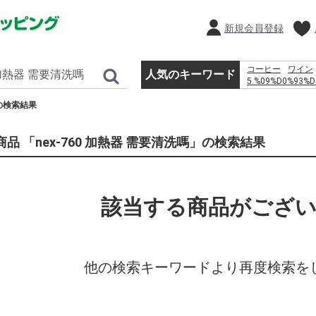
新規会員登録
コーヒー
ワイン
人気のキーワード
5.%09%D0%93%D
%D0%BF%D1%80
」の検索結果
%D0%BC%D0%BE
%D1%80%D0%BE
%D1%81%D0%BC
商品 「nex-760 加熱器 需要清洗嗎」の検索結果
%D1%82%D1%80
%D0%B2 %D0%B
%E2%80%93 %D0%
%E7%A6%8F%E5
%EC%9D%B4%EB
該当する商品がござ
%EC%9D%B4%EC
%EB%8F%99%EC
%EC%B9%9C%EA
%EB%AF%B8%EC
水
%D1%84%D0
%E5%BA%83%E7
他の検索キーワードより再度検索を
%EF%BC%91%EF
que grosor tiene 
%D0%9C%D0%B0
%D0%BE%D1%84