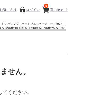
0
お気に入り
ログイン
買い物カゴ
ドレッシング
オードブル
パーティー
2027
1%80%D0%BE%D1%84 %D0%A1. %D0%97%D0%B0
%D0%B5%D0%B4%D0%B5%D0%BB%D0%B0%D0%BC%D0%B8
%D0%B7%D0%B3%D0%B0%3a
%D0%B6%D0%B4%D0%B5%D0%BD%D0%B8%D0%B5%2c
%D0%B5%D1%80%D1%82%D1%8C %D0%B8
%D0%B0%D0%BD%D1%81%D1%86%D0%B5%D0%BD%D0%B4%D0%B5%D0%BD%D
F%D1%81%D0%B8%D1%85%D0%BE%D1%82%D0%B5%D1%80%D0%B0%D0%BF%D0
9C.%2c 1994. %E2%80%93 %D1%81.
%B2%A1 %E9%AF%A8%E9%AD%9A
%A7%88%ED%8A%B8%EC%95%B1
いません。
%9A%A9%EC%95%BD%EA%B4%80
%9D%98
%B5%AC%EC%97%84%EB%A7%88
%9A%A9%EC%82%AC %EC%9B%B9%ED%88%B0
%B3%D0%B2%D1%88%D1%89 478
%95%91 %E3%83%A9%E3%83%B3%E3%83%81
してください。
%BC%92%EF%BC%93%E3%80%80%E5%A4%A7%E9%98%AA
la l%C3%A1mina de pizarra de corcho
%D1%82%D0%B5%D1%80%D0%B8%D0%B0%D0%BB %D0%B4%D0%BB%D1%8F
%D0%BE%D1%80%D0%BC%D0%BB%D0%B5%D0%BD%D0%B8%D1%8F