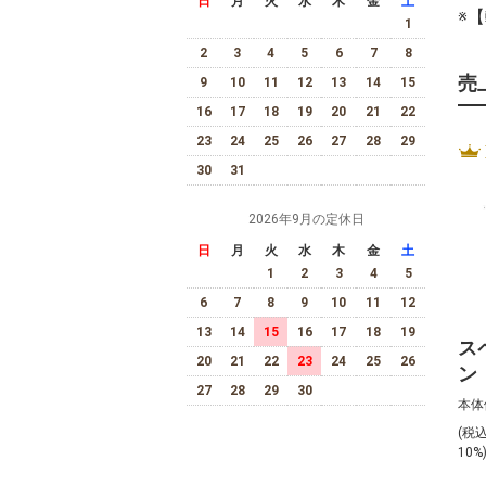
日
月
火
水
木
金
土
※
1
2
3
4
5
6
7
8
売
9
10
11
12
13
14
15
16
17
18
19
20
21
22
23
24
25
26
27
28
29
30
31
2026年9月の定休日
日
月
火
水
木
金
土
1
2
3
4
5
6
7
8
9
10
11
12
13
14
15
16
17
18
19
ス
20
21
22
23
24
25
26
ン
27
28
29
30
デ
本体
（
(税
75
10%