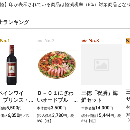
%D1%80%D0%BE
【軽】印が表示されている商品は軽減税率（8%）対象商品とな
%D1%83%D0%B3
%D1%80%D0%B0
%D1%81%D1%80
上ランキング
%D0%B0%D0%BF
%EC%BF%A0%ED
%EC%8A%B9%EC
le prix %C3%A0 pa
No.1
No.2
No.3
N
%D0%92%D0%A2
%D0%97%D0%90
%D0%91%D0%90%
%D0%93%D0%9E
%D0%B8%D0%BC
%D0%B0%D0%BB
ペインワイ
Ｄ－０１にぎわ
三徳「祝膳」海
サ
 プリンス・
いオードブル
鮮セット
・バオ
（約４～５名様
本
5,500
3,500
14,300
価格
円
本体価格
円
本体価格
円
赤）
向け） 大
(
6,050
3,780
15,444
込価格
円／税
(税込価格
円／税
(税込価格
円／税
【
0ml×12本
)
8%)【軽】
8%)【軽】