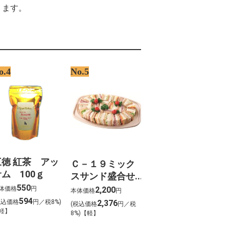
%D0%B4%D0%B8%D1%82%D0%B5%D0%BB%D1%8C%D1%81%D0%BA%D0%BE%D
ります。
%D0%BE%D0%BB%D0%BA%D0%B0 %D0%B2
%D0%B7%D0%B4%D0%B5%D0%B2%D0%B0%D0%BB%D0%BA%D0%B5
%D0%B5%D0%B4%D0%BD%D1%8F%D1%8F %D0%B3%D1%80%D1%83%D0%BF%D
%D1%80%D0%B5%D0%BB%D1%8C
%8C%A1%EC%9C%99 %EC%9E%85%EC%A0%90
%9D%B8 %EA%B8%B0%EA%B0%84
yer streaming vf
o.4
No.5
%D0%A3%D0%9B%D0%9A%D0%90
%D0%94%D0%9D%D0%95%D0%99
D0%9B%D0%9A%D0%98 sienta 2015
%D0%94
%D0%BF%D0%B5%D1%80%D0%B8%D1%8F
%D1%8C%D1%82%D0%B0%D0%B8%D1%80
三徳 紅茶 アッ
Ｃ－１９ミック
ム 100ｇ
スサンド盛合せ
550
（約３～４名様
体価格
円
2,200
本体価格
円
向け）
594
税込価格
円／税8%)
2,376
(税込価格
円／税
軽】
8%)【軽】