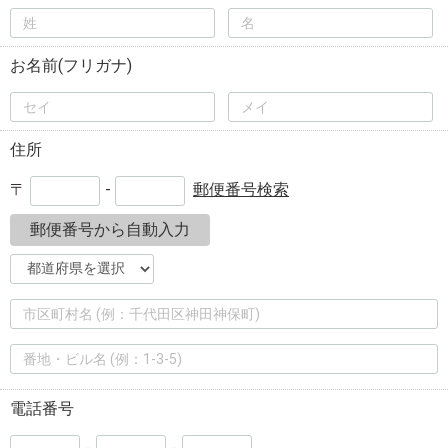
%EC%9B%B9%ED%88%B0
水
%D0%BA%D0%BE%D0%B2%D1%80%D0%B8%D0%BA
%D1%81%D0%B0%D0%BB%D0%BE%D0%BD
お名前(フリガナ)
%D0%B0%D0%B2%D1%82%D0%BE%D0%BC%D0%BE
vw passat b7 %D0%BF%D0%B5%D1%80%D0%B5%
%D1%84%D0%B3%D0%B2%D1%88%D1%89 478
%D0%B8%D0%BC%D0%BF%D0%B5%D1%80%D0%B8
住所
%D0%B0%D0%BB%D1%8C%D1%82%D0%B0%D0%B8
%D0%92%D0%A2%D0%A3%D0%9B%D0%9A%D0%90
%D0%97%D0%90%D0%94%D0%9D%D0%95%D0%99
〒
-
郵便番号検索
%D0%91%D0%90%D0%9B%D0%9A%D0%98 sienta
2015 %D0%93%D0%9E%D0%94
郵便番号から自動入力
%D8%B3%D8%B9%D8%B1
%D9%83%D8%A7%D9%85%D9%8A%D8%B1%D8%A9
%D9%85%D8%B1%D8%A7%D9%82%D8%A8%D8%A9
%D9%88%D8%AC%D9%87%D8%A7%D8%B2
%D8%AF%D9%8A %D9%81%D9%8A
%D8%A7%D8%B1
%EF%BC%91%EF%BC%92%EF%BC%93%E3%80%80
%E7%8C%AB
%E9%81%BF%E5%A6%8A%E6%89%8B%E8%A1%93
le prix %C3%A0 payer streaming vf
%D0%BB%D1%83%D1%87%D1%88%D0%B8%D0%B9
電話番号
%D0%BC%D0%B8%D1%80%D0%B5
%D0%B8%D0%BD%D1%8D%D0%B8%D0%BD%D0%B