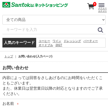
0
メニュー
カテゴリ
コーヒー
ワイン
ドレッシング
パーティー
人気のキーワード
オードブル
2027
%EC%9D%B4%EB%A7%88%ED%8A%B8%EC%95%B1
%EC%9D%B4%EC%9A%A9%EC%95%BD%EA%B4%80
トップ
お問い合わせ(入力ページ)
%EB%8F%99%EC%9D%98
5.%09%D0%93%D1%80%D0%BE%D1%84 %D0%A1. 
%D0%BF%D1%80%D0%B5%D0%B4%D0%B5%D0%BB
お問い合わせ
%D0%BC%D0%BE%D0%B7%D0%B3%D0%B0%3a
%D1%80%D0%BE%D0%B6%D0%B4%D0%B5%D0%BD
内容によっては回答をさしあげるのにお時間をいただくこ
%D1%81%D0%BC%D0%B5%D1%80%D1%82%D1%8C
%D1%82%D1%80%D0%B0%D0%BD%D1%81%D1%86
ともございます。
%D0%B2 %D0%BF%D1%81%D0%B8%D1%85%D0%B
また、休業日は翌営業日以降の対応となりますのでご了承
%E2%80%93 %D0%9C.%2c 1994. %E2%80%93 %D1%
ください。
%E7%A6%8F%E5%B2%A1
%E9%AF%A8%E9%AD%9A
%EC%B9%9C%EA%B5%AC%EC%97%84%EB%A7%88
お名前
※
%EB%AF%B8%EC%9A%A9%EC%82%AC