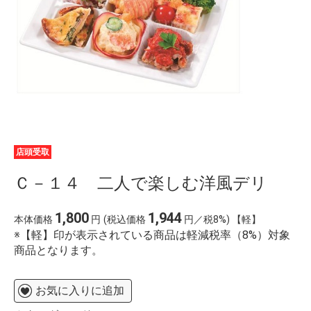
水
%D1%84%D0%B3%D0%B2%D1%88%D1%89 478
%D0%B8%D0%BC%D0%BF%D0%B5%D1%80%D0%B8
%D0%B0%D0%BB%D1%8C%D1%82%D0%B0%D0%B8
%E4%BC%BD%E5%88%A9%E7%95%A5 hdmi 4k2k
kvm mobile01
%E7%A6%8F%E5%B2%A1
%E9%AF%A8%E9%AD%9A
%EC%9D%B4%EB%A7%88%ED%8A%B8%EC%95%B1
%EC%9D%B4%EC%9A%A9%EC%95%BD%EA%B4%80
%EB%8F%99%EC%9D%98
%C4%91%E1%BA%A3o greenland
thu%E1%BB%99c n%C6%B0%E1%BB%9Bc
店頭受取
n%C3%A0o
b%C3%A9n%C3%A9dicte la capria
Ｃ－１４ 二人で楽しむ洋風デリ
%D0%BE%D1%80%D1%82%D0%B5%D0%B7 %D0%B
%D0%BB%D0%BE%D0%BA%D1%82%D0%B5%D0%B
%D1%81%D1%83%D1%81%D1%82%D0%B0%D0%B2
1,800
1,944
本体価格
円
(税込価格
円／税8%) 【軽】
%D1%8D%D0%BF%D0%B8%D0%BA%D0%BE%D0%B
le prix %C3%A0 payer streaming vf
※【軽】印が表示されている商品は軽減税率（8%）対象
%E7%A5%9E%E5%A5%88%E5%B7%9D%E7%9C%8C
商品となります。
お気に入りに追加