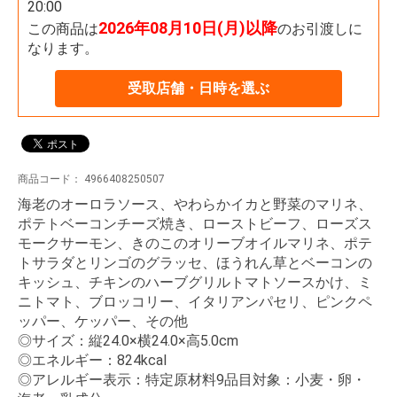
20:00
2026年08月10日(月)以降
この商品は
のお引渡しに
なります。
受取店舗・日時を選ぶ
商品コード：
4966408250507
海老のオーロラソース、やわらかイカと野菜のマリネ、
ポテトベーコンチーズ焼き、ローストビーフ、ローズス
モークサーモン、きのこのオリーブオイルマリネ、ポテ
トサラダとリンゴのグラッセ、ほうれん草とベーコンの
キッシュ、チキンのハーブグリルトマトソースかけ、ミ
ニトマト、ブロッコリー、イタリアンパセリ、ピンクペ
ッパー、ケッパー、その他
◎サイズ：縦24.0×横24.0×高5.0cm
◎エネルギー：824kcal
◎アレルギー表示：特定原材料9品目対象：小麦・卵・