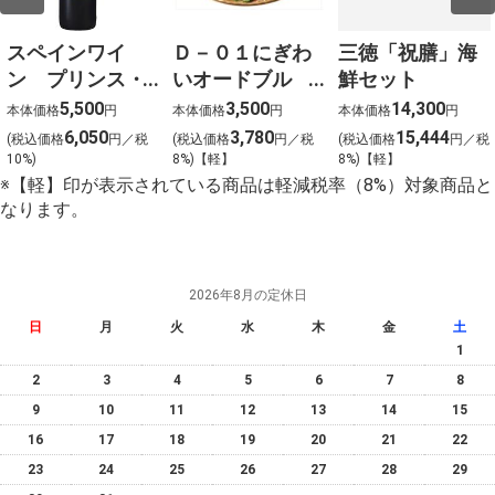
スペインワイ
Ｄ－０１にぎわ
三徳「祝膳」海
ン プリンス・
いオードブル
鮮セット
デ・バオ
（約４～５名様
5,500
3,500
14,300
本体価格
円
本体価格
円
本体価格
円
（赤）
向け） 大
6,050
3,780
15,444
(税込価格
円／税
(税込価格
円／税
(税込価格
円／税
750ml×12本
10%)
8%)【軽】
8%)【軽】
※【軽】印が表示されている商品は軽減税率（8%）対象商品と
なります。
2026年8月の定休日
日
月
火
水
木
金
土
1
2
3
4
5
6
7
8
9
10
11
12
13
14
15
16
17
18
19
20
21
22
23
24
25
26
27
28
29