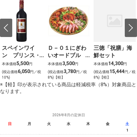
スペインワイ
Ｄ－０１にぎわ
三徳「祝膳」海
ン プリンス・
いオードブル
鮮セット
デ・バオ
（約４～５名様
5,500
3,500
14,300
本体価格
円
本体価格
円
本体価格
円
（赤）
向け） 大
6,050
3,780
15,444
(税込価格
円／税
(税込価格
円／税
(税込価格
円／税
750ml×12本
10%)
8%)【軽】
8%)【軽】
※【軽】印が表示されている商品は軽減税率（8%）対象商品と
なります。
2026年8月の定休日
日
月
火
水
木
金
土
1