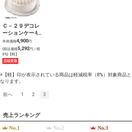
Ｃ－２９デコレ
ーションケーキ
７号
4,900
本体価格
円
5,292
(税込価格
円／税
8%)【軽】
店頭受取
※【軽】印が表示されている商品は軽減税率（8%）対象商品と
なります。
前へ
1
2
3
売上ランキング
No.1
No.2
No.3