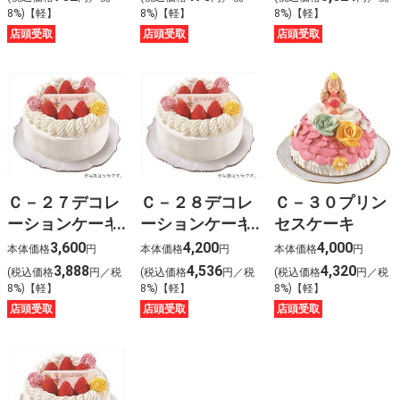
8%)【軽】
8%)【軽】
8%)【軽】
店頭受取
店頭受取
店頭受取
Ｃ－２７デコレ
Ｃ－２８デコレ
Ｃ－３０プリン
ーションケーキ
ーションケーキ
セスケーキ
５号
６号
3,600
4,200
4,000
本体価格
円
本体価格
円
本体価格
円
3,888
4,536
4,320
(税込価格
円／税
(税込価格
円／税
(税込価格
円／税
8%)【軽】
8%)【軽】
8%)【軽】
店頭受取
店頭受取
店頭受取