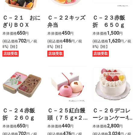
%D1%8D%D0%BF%D0%B8%D0%BA%D0%BE%D0%B
Ｃ－２１ おに
Ｃ－２２キッズ
Ｃ－２３赤飯
ぎりＢＯＸ
弁当
折 ６５０ｇ
650
450
1,500
本体価格
円
本体価格
円
本体価格
円
702
486
1,620
(税込価格
円／税
(税込価格
円／税
(税込価格
円／税
8%)【軽】
8%)【軽】
8%)【軽】
店頭受取
店頭受取
店頭受取
Ｃ－２４赤飯
Ｃ－２５紅白饅
Ｃ－２６デコレ
折 ２６０ｇ
頭（７５ｇ×２
ーションケーキ
個）
４号
650
440
2,800
本体価格
円
本体価格
円
本体価格
円
702
476
3,024
(税込価格
円／税
(税込価格
円／税
(税込価格
円／税