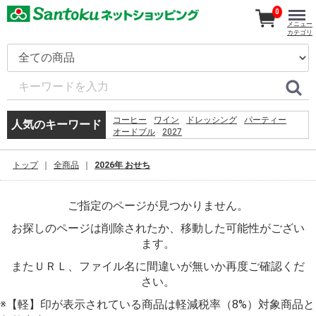
0
メニュー
カテゴリ
コーヒー
ワイン
ドレッシング
パーティー
人気のキーワード
オードブル
2027
5.%09%D0%93%D1%80%D0%BE%D1%84 %D0%A1. 
%D0%BF%D1%80%D0%B5%D0%B4%D0%B5%D0%BB
トップ
全商品
2026年 おせち
%D0%BC%D0%BE%D0%B7%D0%B3%D0%B0%3a
%D1%80%D0%BE%D0%B6%D0%B4%D0%B5%D0%BD
%D1%81%D0%BC%D0%B5%D1%80%D1%82%D1%8C
ご指定のページが見つかりません。
%D1%82%D1%80%D0%B0%D0%BD%D1%81%D1%86
%D0%B2 %D0%BF%D1%81%D0%B8%D1%85%D0%B
お探しのページは削除されたか、移動した可能性がござい
%E2%80%93 %D0%9C.%2c 1994. %E2%80%93 %D1%
%EC%9D%B4%EB%A7%88%ED%8A%B8%EC%95%B1
ます。
%EC%9D%B4%EC%9A%A9%EC%95%BD%EA%B4%80
%EB%8F%99%EC%9D%98
またＵＲＬ、ファイル名に間違いが無いか再度ご確認くだ
%EC%B9%9C%EA%B5%AC%EC%97%84%EB%A7%88
さい。
%EB%AF%B8%EC%9A%A9%EC%82%AC
%EC%9B%B9%ED%88%B0
※【軽】印が表示されている商品は軽減税率（8%）対象商品と
%E7%A6%8F%E5%B2%A1