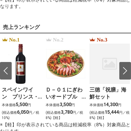
%EC%9B%B9%ED%88%B0
なります。
%E5%BA%83%E7%95%91
%E3%83%A9%E3%83%B3%E3%83%81
%EF%BC%91%EF%BC%92%EF%BC%93%E3%80%80
que grosor tiene la l%C3%A1mina de pizarra de
売上ランキング
corcho
水
%D1%84%D0%B3%D0%B2%D1%88%D1%89 478
No.1
No.2
No.3
%D0%B8%D0%BC%D0%BF%D0%B5%D1%80%D0%B8
%D0%B0%D0%BB%D1%8C%D1%82%D0%B0%D0%B8
s%C3%A1ch %C3%B4n thi t%E1%BB%91t
nghi%E1%BB%87p m%C3%B4n v%C4%83n 2025
%D0%9C%D0%B0%D1%82%D0%B5%D1%80%D0%B8
%D0%BE%D1%84%D0%BE%D1%80%D0%BC%D0%BB
%D1%80%D0%BE%D0%B4%D0%B8%D1%82%D0%B5
%D1%83%D0%B3%D0%BE%D0%BB%D0%BA%D0%B0
%D1%80%D0%B0%D0%B7%D0%B4%D0%B5%D0%B
%D1%81%D1%80%D0%B5%D0%B4%D0%BD%D1%8F
スペインワイ
Ｄ－０１にぎわ
三徳「祝膳」海
%D0%B0%D0%BF%D1%80%D0%B5%D0%BB%D1%8C
ン プリンス・
いオードブル
鮮セット
le prix %C3%A0 payer streaming vf
デ・バオ
（約４～５名様
%D8%B3%D8%B9%D8%B1
5,500
3,500
14,300
本体価格
円
本体価格
円
本体価格
円
%D9%83%D8%A7%D9%85%D9%8A%D8%B1%D8%A9
（赤）
向け） 大
6,050
3,780
15,444
(税込価格
円／税
(税込価格
%D9%85%D8%B1%D8%A7%D9%82%D8%A8%D8%A9
円／税
(税込価格
円／税
750ml×12本
%D9%88%D8%AC%D9%87%D8%A7%D8%B2
10%)
8%)【軽】
8%)【軽】
%D8%AF%D9%8A %D9%81%D9%8A
※【軽】印が表示されている商品は軽減税率（8%）対象商品と
%D8%A7%D8%B1