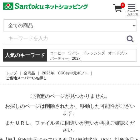
0
メニュー
カテゴリ
コーヒー
ワイン
ドレッシング
オードブル
人気のキーワード
パーティー
2027
5.%09%D0%93%D1%80%D0%BE%D1%84 %D0%A1. 
%D0%BF%D1%80%D0%B5%D0%B4%D0%B5%D0%BB
トップ
全商品
2026年 CGCお中元ギフト
%D0%BC%D0%BE%D0%B7%D0%B3%D0%B0%3a
ご当地スーパーいち押し
%D1%80%D0%BE%D0%B6%D0%B4%D0%B5%D0%BD
%D1%81%D0%BC%D0%B5%D1%80%D1%82%D1%8C
%D1%82%D1%80%D0%B0%D0%BD%D1%81%D1%86
ご指定のページが見つかりません。
%D0%B2 %D0%BF%D1%81%D0%B8%D1%85%D0%B
%E2%80%93 %D0%9C.%2c 1994. %E2%80%93 %D1%
お探しのページは削除されたか、移動した可能性がござい
%EC%9D%B4%EB%A7%88%ED%8A%B8%EC%95%B1
%EC%9D%B4%EC%9A%A9%EC%95%BD%EA%B4%80
ます。
%EB%8F%99%EC%9D%98
またＵＲＬ、ファイル名に間違いが無いか再度ご確認くだ
%E7%A6%8F%E5%B2%A1
%E9%AF%A8%E9%AD%9A
さい。
%EC%B9%9C%EA%B5%AC%EC%97%84%EB%A7%88
%EB%AF%B8%EC%9A%A9%EC%82%AC
※【軽】印が表示されている商品は軽減税率（8%）対象商品と