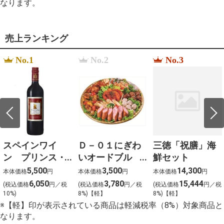
なります。
%EC%9B%B9%ED%88%B0
%E5%BA%83%E7%95%91
%E3%83%A9%E3%83%B3%E3%83%81
%EF%BC%91%EF%BC%92%EF%BC%93%E3%80%80
売上ランキング
que grosor tiene la l%C3%A1mina de pizarra de
corcho
水
No.1
No.2
No.3
%D1%84%D0%B3%D0%B2%D1%88%D1%89 478
%D0%B8%D0%BC%D0%BF%D0%B5%D1%80%D0%B8
%D0%B0%D0%BB%D1%8C%D1%82%D0%B0%D0%B8
s%C3%A1ch %C3%B4n thi t%E1%BB%91t
nghi%E1%BB%87p m%C3%B4n v%C4%83n 2025
%D0%9C%D0%B0%D1%82%D0%B5%D1%80%D0%B8
%D0%BE%D1%84%D0%BE%D1%80%D0%BC%D0%BB
%D1%80%D0%BE%D0%B4%D0%B8%D1%82%D0%B5
%D1%83%D0%B3%D0%BE%D0%BB%D0%BA%D0%B0
%D1%80%D0%B0%D0%B7%D0%B4%D0%B5%D0%B
スペインワイ
Ｄ－０１にぎわ
三徳「祝膳」海
%D1%81%D1%80%D0%B5%D0%B4%D0%BD%D1%8F
ン プリンス・
いオードブル
鮮セット
%D0%B0%D0%BF%D1%80%D0%B5%D0%BB%D1%8C
le prix %C3%A0 payer streaming vf
デ・バオ
（約４～５名様
5,500
3,500
14,300
本体価格
円
本体価格
円
本体価格
円
%D8%B3%D8%B9%D8%B1
（赤）
向け） 大
6,050
3,780
15,444
%D9%83%D8%A7%D9%85%D9%8A%D8%B1%D8%A9
(税込価格
円／税
(税込価格
円／税
(税込価格
円／税
750ml×12本
%D9%85%D8%B1%D8%A7%D9%82%D8%A8%D8%A9
10%)
8%)【軽】
8%)【軽】
%D9%88%D8%AC%D9%87%D8%A7%D8%B2
※【軽】印が表示されている商品は軽減税率（8%）対象商品と
%D8%AF%D9%8A %D9%81%D9%8A
なります。
%D8%A7%D8%B1