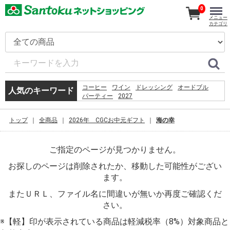
0
メニュー
カテゴリ
コーヒー
ワイン
ドレッシング
オードブル
人気のキーワード
パーティー
2027
5.%09%D0%93%D1%80%D0%BE%D1%84 %D0%A1. 
%D0%BF%D1%80%D0%B5%D0%B4%D0%B5%D0%BB
トップ
全商品
2026年 CGCお中元ギフト
海の幸
%D0%BC%D0%BE%D0%B7%D0%B3%D0%B0%3a
%D1%80%D0%BE%D0%B6%D0%B4%D0%B5%D0%BD
%D1%81%D0%BC%D0%B5%D1%80%D1%82%D1%8C
ご指定のページが見つかりません。
%D1%82%D1%80%D0%B0%D0%BD%D1%81%D1%86
%D0%B2 %D0%BF%D1%81%D0%B8%D1%85%D0%B
お探しのページは削除されたか、移動した可能性がござい
%E2%80%93 %D0%9C.%2c 1994. %E2%80%93 %D1%
%EC%9D%B4%EB%A7%88%ED%8A%B8%EC%95%B1
ます。
%EC%9D%B4%EC%9A%A9%EC%95%BD%EA%B4%80
%EB%8F%99%EC%9D%98
またＵＲＬ、ファイル名に間違いが無いか再度ご確認くだ
%E7%A6%8F%E5%B2%A1
さい。
%E9%AF%A8%E9%AD%9A
%EC%B9%9C%EA%B5%AC%EC%97%84%EB%A7%88
※【軽】印が表示されている商品は軽減税率（8%）対象商品と
%EB%AF%B8%EC%9A%A9%EC%82%AC