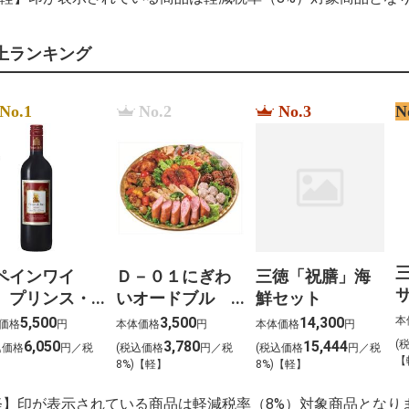
%E5%BA%83%E7
le prix %C3%A0 pa
%D8%B3%D8%B9
上ランキング
%D9%83%D8%A7
%D9%85%D8%B1
%D9%88%D8%AC
%D9%81%D9%8A
No.1
No.2
No.3
N
%EC%BF%A0%ED
%EC%8A%B9%EC
%D0%92%D0%A2
%D0%97%D0%90
%D0%91%D0%90%
%D0%93%D0%9E
ペインワイ
Ｄ－０１にぎわ
三徳「祝膳」海
サ
 プリンス・
いオードブル
鮮セット
・バオ
（約４～５名様
本
5,500
3,500
14,300
価格
円
本体価格
円
本体価格
円
赤）
向け） 大
(
6,050
3,780
15,444
込価格
円／税
(税込価格
円／税
(税込価格
円／税
【
0ml×12本
)
8%)【軽】
8%)【軽】
軽】印が表示されている商品は軽減税率（8%）対象商品となり