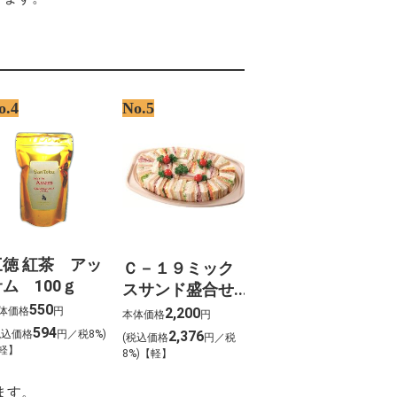
%95%91 %E3%83%A9%E3%83%B3%E3%83%81
yer streaming vf
%D8%B1
%D9%85%D9%8A%D8%B1%D8%A9
%D8%A7%D9%82%D8%A8%D8%A9
%D9%87%D8%A7%D8%B2 %D8%AF%D9%8A
 %D8%A7%D8%B1
o.4
No.5
%8C%A1%EC%9C%99 %EC%9E%85%EC%A0%90
%9D%B8 %EA%B8%B0%EA%B0%84
%D0%A3%D0%9B%D0%9A%D0%90
%D0%94%D0%9D%D0%95%D0%99
D0%9B%D0%9A%D0%98 sienta 2015
%D0%94
三徳 紅茶 アッ
Ｃ－１９ミック
ム 100ｇ
スサンド盛合せ
550
（約３～４名様
体価格
円
2,200
本体価格
円
向け）
594
税込価格
円／税8%)
2,376
(税込価格
円／税
軽】
8%)【軽】
ます。