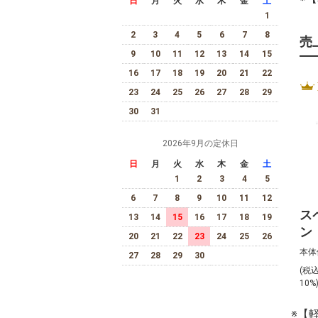
日
月
火
水
木
金
土
1
2
3
4
5
6
7
8
売
9
10
11
12
13
14
15
16
17
18
19
20
21
22
23
24
25
26
27
28
29
30
31
2026年9月の定休日
日
月
火
水
木
金
土
1
2
3
4
5
6
7
8
9
10
11
12
ス
13
14
15
16
17
18
19
ン
20
21
22
23
24
25
26
デ
本体
27
28
29
30
（
(税
75
10%
※【