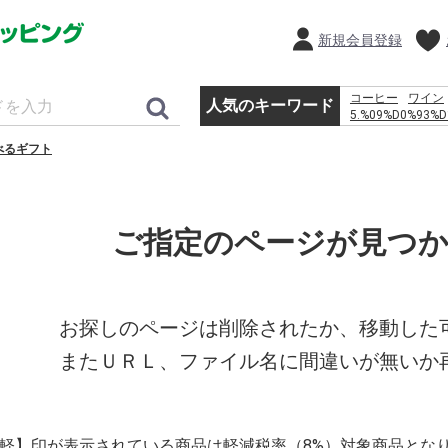
新規会員登録
コーヒー
ワイン
人気のキーワード
5.%09%D0%93%D
%D0%BF%D1%80
べるギフト
%D0%BC%D0%BE
%D1%80%D0%BE
%D1%81%D0%BC
%D1%82%D1%80
%D0%B2 %D0%B
ご指定のページが見つ
%E2%80%93 %D0%
%E7%A6%8F%E5
%EC%9D%B4%EB
%EC%9D%B4%EC
%EB%8F%99%EC
%EC%B9%9C%EA
お探しのページは削除されたか、移動した
%EB%AF%B8%EC
水
またＵＲＬ、ファイル名に間違いが無いか
%EF%BC%91%EF
%D1%84%D0%B3
que grosor tiene 
%D0%B8%D0%BC
%D0%B0%D0%BB
【軽】印が表示されている商品は軽減税率（8%）対象商品とな