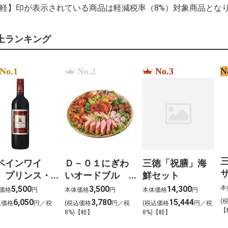
%EC%9D%B4%EB
【軽】印が表示されている商品は軽減税率（8%）対象商品とな
%EC%9D%B4%EC
%EB%8F%99%EC
%C4%91%E1%BA%
上ランキング
n%C6%B0%E1%B
b%C3%A9n%C3%A9d
%D0%BE%D1%80
%D0%BB%D0%BE
No.1
No.2
No.3
N
%D1%81%D1%83
%D1%8D%D0%BF
le prix %C3%A0 pa
%E7%A5%9E%E5
ペインワイ
Ｄ－０１にぎわ
三徳「祝膳」海
サ
 プリンス・
いオードブル
鮮セット
・バオ
（約４～５名様
本
5,500
3,500
14,300
価格
円
本体価格
円
本体価格
円
赤）
向け） 大
(
6,050
3,780
15,444
込価格
円／税
(税込価格
円／税
(税込価格
円／税
【
0ml×12本
)
8%)【軽】
8%)【軽】