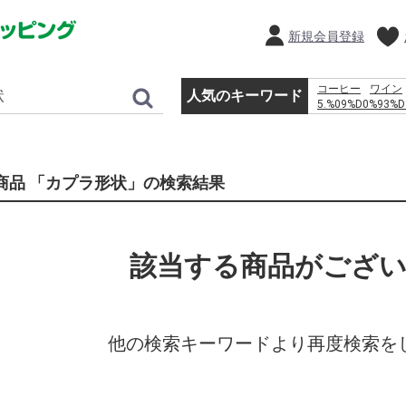
新規会員登録
コーヒー
ワイン
人気のキーワード
5.%09%D0%93%D
%D0%BF%D1%80
%D0%BC%D0%BE
%D1%80%D0%BE
%D1%81%D0%BC
商品 「カプラ形状」の検索結果
%D1%82%D1%80
%D0%B2 %D0%B
%E2%80%93 %D0%
%D0%BA%D0%BE
%D1%81%D0%B0
該当する商品がござ
%D0%B0%D0%B2
vw passat b7 
水
%EC%B9%9C%EA
%EB%AF%B8%EC
%D1%84%D0%B3
他の検索キーワードより再度検索を
%D0%B8%D0%BC
%D0%B0%D0%BB
%E4%BC%BD%E5%
%E7%A6%8F%E5