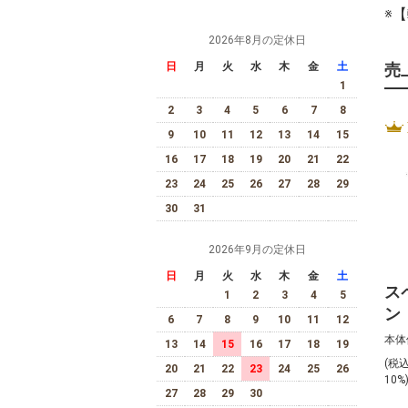
※
2026年8月の定休日
日
月
火
水
木
金
土
売
1
2
3
4
5
6
7
8
9
10
11
12
13
14
15
16
17
18
19
20
21
22
23
24
25
26
27
28
29
30
31
2026年9月の定休日
日
月
火
水
木
金
土
ス
1
2
3
4
5
ン
6
7
8
9
10
11
12
デ
本体
13
14
15
16
17
18
19
（
(税
20
21
22
23
24
25
26
75
10%
27
28
29
30