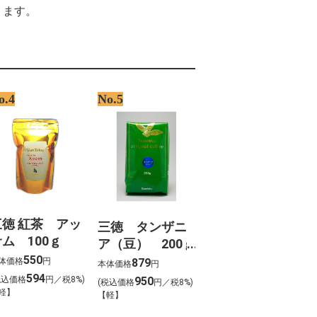
%A7%88%ED%8A%B8%EC%95%B1
ります。
%9A%A9%EC%95%BD%EA%B4%80
%9D%98
A3o greenland thu%E1%BB%99c
B%9Bc n%C3%A0o
icte la capria
%D1%82%D0%B5%D0%B7 %D0%BD%D0%B0
%D0%BA%D1%82%D0%B5%D0%B2%D0%BE%D0%B9
o.4
No.5
%D1%81%D1%82%D0%B0%D0%B2 %D0%BF%D1%80%D0%B8
%D0%B8%D0%BA%D0%BE%D0%BD%D0%B4%D0%B8%D0%BB%D0%B8%D1%82%D
yer streaming vf
%A5%88%E5%B7%9D%E7%9C%8C%E6%A8%AA%E6%B5%9C%E5%B8%82%E4%BF
三徳 紅茶 アッ
三徳 タンザニ
ム 100ｇ
ア（豆） 200ｇ
550
体価格
円
879
本体価格
円
594
税込価格
円／税8%)
950
(税込価格
円／税8%)
軽】
【軽】