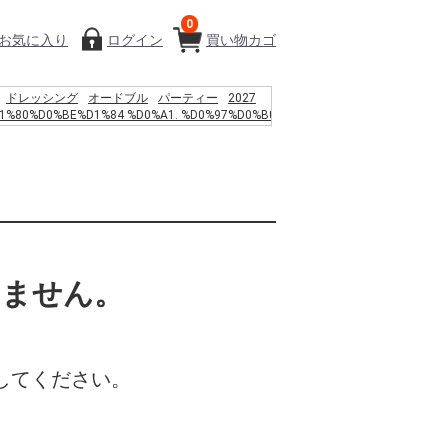
0
お気に入り
ログイン
買い物カゴ
ドレッシング
オードブル
パーティー
2027
1%80%D0%BE%D1%84 %D0%A1. %D0%97%D0%B0
%D0%B5%D0%B4%D0%B5%D0%BB%D0%B0%D0%BC%D0%B8
%D0%B7%D0%B3%D0%B0%3a
%D0%B6%D0%B4%D0%B5%D0%BD%D0%B8%D0%B5%2c
%D0%B5%D1%80%D1%82%D1%8C %D0%B8
%D0%B0%D0%BD%D1%81%D1%86%D0%B5%D0%BD%D0%B4%D0%B5%D0%BD%D
F%D1%81%D0%B8%D1%85%D0%BE%D1%82%D0%B5%D1%80%D0%B0%D0%BF%D0
9C.%2c 1994. %E2%80%93 %D1%81.
%D0%B2%D1%80%D0%B8%D0%BA%D0%B8 %D0%B2
%D0%BB%D0%BE%D0%BD
いません。
%D1%82%D0%BE%D0%BC%D0%BE%D0%B1%D0%B8%D0%BB%D1%8F
%D0%BF%D0%B5%D1%80%D0%B5%D0%B4%D0%BD%D0%B8%D0%B5
%B5%AC%EC%97%84%EB%A7%88
%9A%A9%EC%82%AC %EC%9B%B9%ED%88%B0
%D0%B2%D1%88%D1%89 478
してください。
%D0%BF%D0%B5%D1%80%D0%B8%D1%8F
%D1%8C%D1%82%D0%B0%D0%B8%D1%80
88%A9%E7%95%A5 hdmi 4k2k kvm mobile01
%B2%A1 %E9%AF%A8%E9%AD%9A